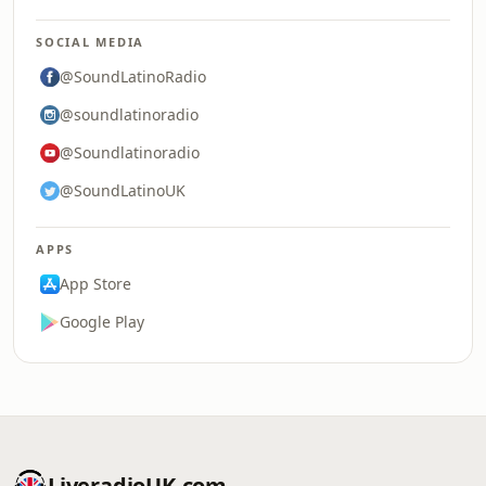
SOCIAL MEDIA
@SoundLatinoRadio
@soundlatinoradio
@Soundlatinoradio
@SoundLatinoUK
APPS
App Store
Google Play
LiveradioUK.com