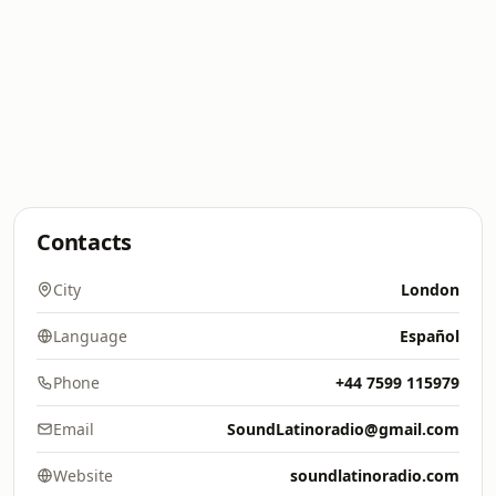
Contacts
City
London
Language
Español
Phone
+44 7599 115979
Email
SoundLatinoradio@gmail.com
Website
soundlatinoradio.com