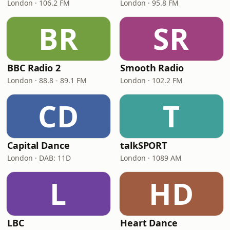
London · 106.2 FM
London · 95.8 FM
BR
SR
BBC Radio 2
Smooth Radio
London · 88.8 - 89.1 FM
London · 102.2 FM
CD
T
Capital Dance
talkSPORT
London · DAB: 11D
London · 1089 AM
L
HD
LBC
Heart Dance