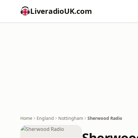
LiveradioUK.com
Home
England
Nottingham
Sherwood Radio
Sherwoo