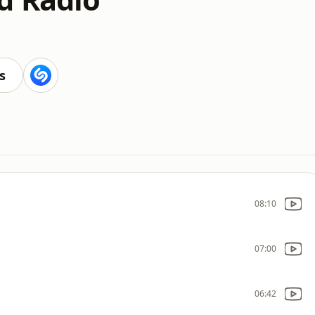
s
08:10
07:00
06:42