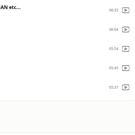
N etc...
06:35
06:04
05:54
05:45
05:37