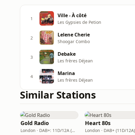
Ville - À côté
1
Les Gypsies de Petion
Lelene Cherie
2
Shoogar Combo
Debake
3
Les frères Déjean
Marina
4
Les frères Déjean
Similar Stations
Gold Radio
Heart 80s
London · DAB+: 11D/12A (UK)
London · DAB+ (11D/12A)