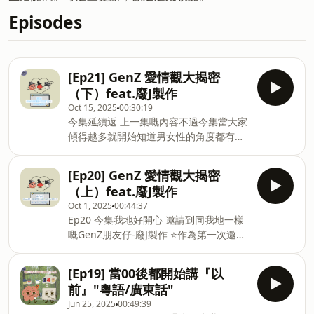
Episodes
[Ep21] GenZ 愛情觀大揭密
（下）feat.廢J製作
Oct 15, 2025
00:30:19
今集延續返 上一集嘅內容不過今集當大家
傾得越多就開始知道男女性的角度都有唔
同🙆🏻‍♀️🙆🏻‍♂️到底係00後嘅心入面 愛情觀到
底係點？唔試車係咪真係會影響一生呢？
[Ep20] GenZ 愛情觀大揭密
🏎️豆腐同蝦滑會唔會越做越脫節㗎--------
（上）feat.廢J製作
-----------------------------------------
Oct 1, 2025
00:44:37
BlaBlaBla 咁多嗲！🔊2️⃣個00後移居蘇格
Ep20 今集我地好開心 邀請到同我地一樣
蘭嘅香港女仔用廣東話記錄我地嘅日常🎐
嘅GenZ朋友仔-廢J製作 ⭐️作為第一次邀請
透過聲音分享我地滿滿嘅分享欲✨有咩問
嘉賓上來 我地都想討論下啲“爆”啲嘅問題
題/想聽我哋傾啲咩話題 歡迎係下面留言
㊙️大家一齊討論一下關於“ GenZ的愛情觀
話比我哋知🫶🏻歡迎follow同收聽我地嘅
[Ep19] 當00後都開始講『以
”到底係咪好似豆腐和蝦滑睇新聞咁猖狂
podcast🖤💬Instagram/Threads :
前』"粵語/廣東話"
呢？同樣係GenZ嘅[廢J製作]嘅成員們又
talk2much0.0💬YouTube：咁多嗲
Jun 25, 2025
00:49:39
點看待依家嘅“速食文化”同“試車”呢？🏎
Talk2Much💬Spotify：咁多嗲