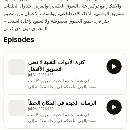
والابتكار مع تركيز على السوق الخليجي والعربي. تتناول الحلقات
التسويق الرقمي، الذكاء الاصطناعي، وواتساب الأعمال من منظور
احترافي. جميع الحقوق محفوظة ولا يُسمح بإعادة استخدام
المحتوى دون إذن كتابي.
Episodes
كثرة الأدوات التقنية لا تعني
التسويق الأفضل
Jul 31, 2026
168
في هذه الحلقة الجديدة من بودكاست
سوشيالجي، نأخذكم في رحلة معمّقة إلى
عالم التسويق الإلكتروني وأحدث التقنيات
التي تساعدك في تطوير أعمالك وتحقيق نتائج
الرسالة الجيدة في المكان الخطأ
مذهلة. إذا كنت رائد أعمال، مسوّقًا رقميًّا، أو
Jul 24, 2026
162
مهتمًّا بتوسيع نشاطك التجاري، فهذا الفيديو
في هذه الحلقة الجديدة من بودكاست
مخصص لك!نستعرض معك أهم استراتيجيات
سوشيالجي، نأخذكم في رحلة معمّقة إلى
التسويق عبر الإنترنت، ونقدّم نصائح عملية
عالم التسويق الإلكتروني وأحدث التقنيات
عن كيفية استخدام الإعلانات الرقمية، تحسين