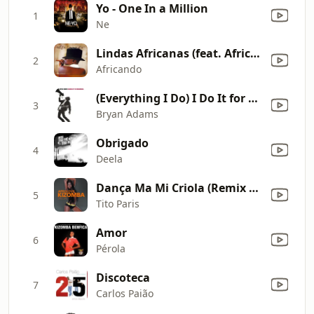
Yo - One In a Million
1
Ne
Lindas Africanas (feat. Africando All Stars)
2
Africando
(Everything I Do) I Do It for You
3
Bryan Adams
Obrigado
4
Deela
Dança Ma Mi Criola (Remix By Izé & Groove Gifter)
5
Tito Paris
Amor
6
Pérola
Discoteca
7
Carlos Paião