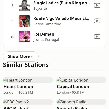
Single Ladies (Put a Ring on It)
8
Beyoncé
Kuale N'go Valodo (Maurício Pacheco & MPC Digital Dubs RMX)
9
Carlos Lamartine
Foi Demais
10
Jessica Portugal
Show More
Similar Stations
Heart London
Capital London
London · 106.2 FM
London · 95.8 FM
BBC Radio 2
Smooth Radio