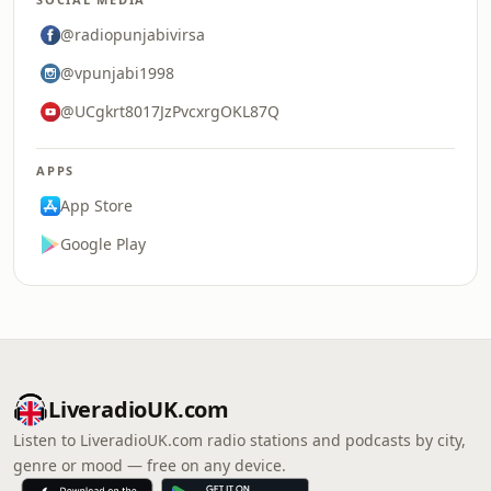
@radiopunjabivirsa
@vpunjabi1998
@UCgkrt8017JzPvcxrgOKL87Q
APPS
App Store
Google Play
LiveradioUK.com
Listen to LiveradioUK.com radio stations and podcasts by city,
genre or mood — free on any device.