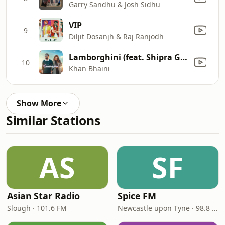
Garry Sandhu & Josh Sidhu
VIP
9
Diljit Dosanjh & Raj Ranjodh
Lamborghini (feat. Shipra Goyal)
10
Khan Bhaini
Show More
Similar Stations
AS
SF
Asian Star Radio
Spice FM
Slough · 101.6 FM
Newcastle upon Tyne · 98.8 FM