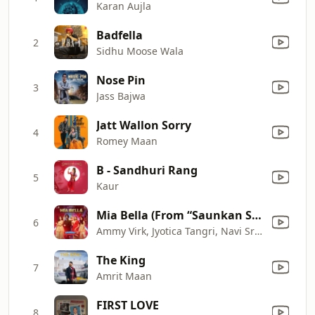
Karan Aujla
Badfella
2
Sidhu Moose Wala
Nose Pin
3
Jass Bajwa
Jatt Wallon Sorry
4
Romey Maan
B - Sandhuri Rang
5
Kaur
Mia Bella (From “Saunkan Saunkanay 2”)
6
Ammy Virk, Jyotica Tangri, Navi Sran & Avvy Sra
The King
7
Amrit Maan
FIRST LOVE
8