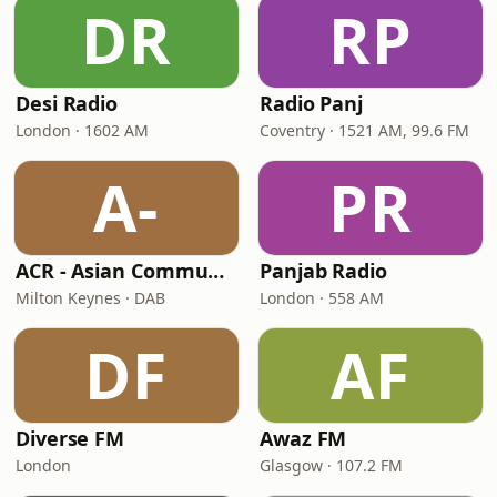
DR
RP
Desi Radio
Radio Panj
London · 1602 AM
Coventry · 1521 AM, 99.6 FM
A-
PR
ACR - Asian Community Radio
Panjab Radio
Milton Keynes · DAB
London · 558 AM
DF
AF
Diverse FM
Awaz FM
London
Glasgow · 107.2 FM