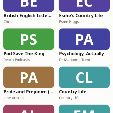
BE
EC
British English Listening Practice - English Go! Podcast
Esme's Country Life
Chris
Esme Higgs
PS
PA
Pod Save The King
Psychology, Actually
Reach Podcasts
Dr Marianne Trent
PA
CL
Pride and Prejudice (version 6, dramatic reading)
Country Life
Jane Austen
Country Life