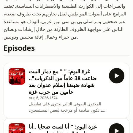
والصراعات إلى الكوارث الطبيعية والاضطرابات السياسية. تعتمد
البرامج على أصوات المواطنين لنقل تجاربهم تحت ظروف صعبة،
عبر صحفيي ومراسلي بي بي سي نيوز عربي. الهدف هو مساعدة
الناس على مواجهة الظروف الطارئة من خلال إرشادات ونصائح
من خبراء وعمال إغاثة محليين ودوليين.
Episodes
غزة اليوم: " " مع دمار البيت
ضاعت 38 عاماً من الذكريات"..
شهادة ضيفتنا إسلام عدوان بعد
عامين من حرب غزة
Aug 6, 2026
1574
المحتوى الصوتي التالي يحتوي على تفاصيل
قد تكون صادمة أو مزعجة لبعض المستمعين،
خاصة لمن لديهم حساسية تجاه مواضيع
معينة.. نوصي بالحذر أثناء الاستماع، وخاصة
غزة اليوم: " أنا لست ضحايا ..أنا
للفئات الحساسة أو صغار السن. ضيفتنا اليوم