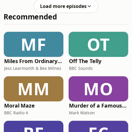
مكان أكثر أمانا، وكان مستشفى كمال
Load more episodes
عدوان، في كثير من الأيام، ملاذه الأخير
Recommended
..قصف بيته في بداية الحرب فأصيب في
قدمه وفقد عددا كبيرا من أفراد عائلته مازالوا
تحت الأنقاض حتى الان، ثم تعرضت زوجته
لقصف آخر فقدت فيه جنينها الذي انتظرته
MF
OT
ثماني سنوات ..وفي ما
Miles From Ordinary Podcast
Off The Telly
Jess Learmonth & Bex Milnes
BBC Sounds
MM
MO
Moral Maze
Murder of a Famous Bastard
BBC Radio 4
Mark Watson