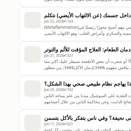
وتيك، البريبايوتيك، الأطعمة المخمرة، والسينبيوتيك،
افعة&#34; ونتوقع أن يحل
ة داخل جسمك (عن الالتهاب الأيضي) نتكلم
Jun 22, 2026
1143
(Metaflammation)في هذه الحلقة من بودكاست تغذية بالعربي نتحدث عن مفهوم علمي مهم أصبح محورًا رئيسيًا في
لسكري وأمراض القلب، وهو الالتهاب الأيضي (Metaflammation).هل الدهون مجرد مخزن للطاقة؟ أم
ة؟سنناقش في هذه الحلقة:✅ ما هو الالتهاب الأيضي؟
ر لإشارات التهابية مزمنة؟✅ ما دور الخلايا المن
دمان الطعام: العلاج المؤقت للألم والتوتر
Jun 21, 2026
1327
؟ أو شعرت أن بعض الأطعمة تسيطر عليك أكثر مما
تسيطر أنت عليها؟في هذه الحلقة من بودكاست تغذية بالعربي نناقش مفهوم &#34;إدمان الأكل&#34; من منظور
دماغ والمشاعر. نتحدث عن دور الدوبامين في الرغبة
 عنها، وكيف تؤثر البيئة الحديثة والأطعمة فائقة ال
اذا يهاجم نظام طبيعي صحي بهذا الشكل؟
Jun 20, 2026
1702
التغذية على السوشيال ميديا من علم يساعد الناس
ائح الدايت، وعن محاكمة الناس من خلال أجسامهم
تحول إلى بديل عن العلاج الطبي. كما نتوقف عند مثال
، ليس من باب التشهير، بل لفهم كيف يمكن لفكرة غ
قى نحيفة؟ وفي ناس بتفكر بالأكل بتسمن
Jun 17, 2026
1021
 نحيف، وبنفس الوقت في شخص تاني بيحسب كل لقمة