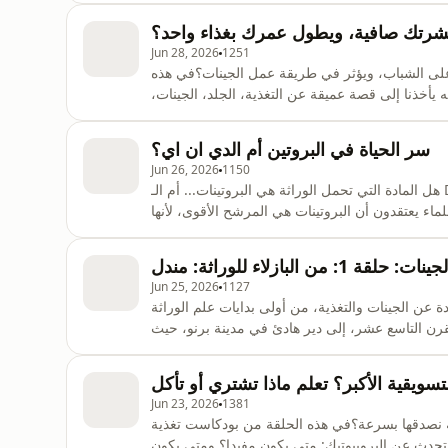
شرتك صافية، ويطول عمرك بغذاء واحد؟
Jun 28, 2026
1251
على الشباب، ويؤثر في طريقة عمل الجينات؟في هذه
يأخذنا إلى قصة عميقة عن التغذية، الجلد، الجينات،
وكيف يمكن لبعض المركبات الغذائية أن تعمل كرسائل
ر التغذية في الالتهاب، الإجهاد التأكسدي، الكولاجي
سر الحياة في البروتين أم الدي ان اي؟
Jun 26, 2026
1150
هل المادة التي تحمل الوراثة هي البروتينات... أم الـ DNA؟اليوم نعرف أن الـ DNA يحمل التعليمات الوراثية، لكن هذا
ماء يعتقدون أن البروتينات هي المرشح الأقوى، لأنها
أكثر تعقيدا وتنوعا. أما الـ DNA فكان يبدو بسيطا جدا لدرجة أن البعض لم يتخيل أنه يمكن أن يحمل سر الحياة.في هذه
من البازلاء للوراثة: مندل
Jun 25, 2026
1127
عن الجينات والتغذية، من أولى بدايات علم الوراثة
لقرن التاسع عشر، إلى دير هادئ في مدينة برنو، حيث
فاتها جيلا بعد جيل، دون أن يعرف أن تجاربه البسيطة
ث عن قصة ماندل بطريقة سهلة ومبسطة: كيف لاحظ
لتسويقية الأكبر؟ تعلم ماذا تشتري أو تأكل
Jun 23, 2026
1381
قية نصدقها بسرعة؟في هذه الحلقة من بودكاست تغذية
تحدث عن البروبيوتيك: متى يكون مفيدا؟ ومتى يكون