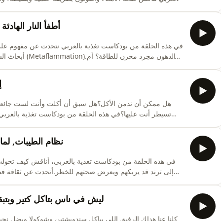
استخدامه مبالغا فيه أو بلا فائدة واضحة؟سنوضح الفرق بين البروبي
ولماذا لا يكفي أن نشتري أي منتج مكتوب عليه &#34;بكتيريا ن
أطفأ النار الهادئ
أبحاث السمنة وا
أنها عضو نشط يتواصل مع الدماغ والكبد والبنكرياس وجهاز المناع
✅ كيف تتحول الدهون من مخزن للطاقة إلى مصد
إ
هل ممكن أن ندمن الأكل؟هل سبق أن أكلت وأنت لست جائعاً
علمي ونفسي، ونحاول فهم العلاقة المعقدة بين الطعام وال
والمكافأة، ولماذا تبدو بعض الأطعمة أكثر صعوبة في التوقف
نظام الطيبات, لم
في هذه الحلقة من بودكاست تغذية بالعربي، أناقش كيف تحولت 
إلى ترند قد يربكهم ويعرض صحتهم للخطر.أتحدث عن ثقافة فض
وأطباقهم، وعن خطورة الأنظمة الغذائية غير المثبتة علميا عندما ت
نظام الطيبات المرتبط بالدكتور ضياء العوضي
ليش في ناس بتاكل كتير وبتب
كلنا عنا هداك الرفيق اللي بياكل سندويشتين وشوكولا وبضل