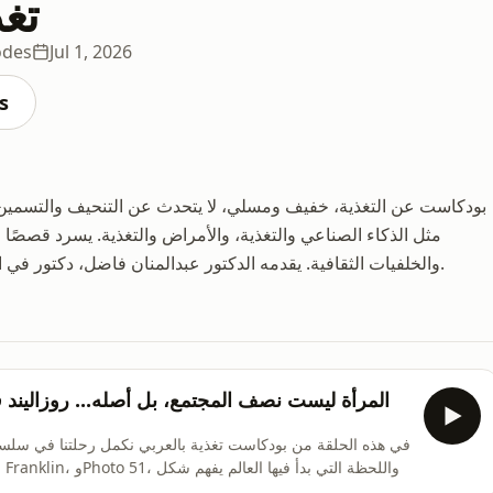
تغذ
odes
Jul 1, 2026
s
بودكاست عن التغذية، خفيف ومسلي، لا يتحدث عن التنحيف والتسمين أ
مثل الذكاء الصناعي والتغذية، والأمراض والتغذية. يسرد قصصًا
والخلفيات الثقافية. يقدمه الدكتور عبدالمنان فاضل، دكتور في التغذية العلاجية في جامعة ليفربول جون مورس في بريطانيا.
المرأة ليست نصف المجتمع، بل أصله... روزاليند 
في هذه الحلقة من بودكاست تغذية بالعربي نكمل رحلتنا في سلسلة 