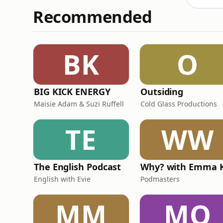
Recommended
BK
O
BIG KICK ENERGY
Outsiding
Maisie Adam & Suzi Ruffell
Cold Glass Productions
TE
WW
The English Podcast
English with Evie
Podmasters
MM
MO