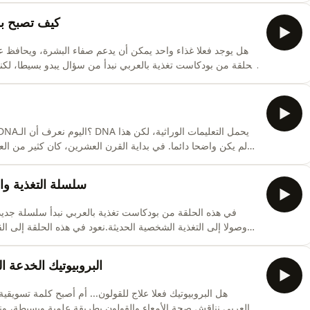
كيف يبدو هذا الجزيء؟ وكيف يمكن لشكل واحد أن يفسر تخزين المعلومات، ونسخها،
كيف تصبح ب
هل يوجد فعلا غذاء واحد يمكن أن يدعم صفاء البشرة، ويحافظ 
الحلقة من بودكاست تغذية بالعربي نبدأ من سؤال يبدو بسيطا، لكنه 
وطول العمر.نتحدث عن العلاقة بين الغذاء والتعبير الجيني، 
بيولوجية داخل الجسم. نناقش أيضا دو
لم يكن واضحا دائما. في بداية القرن العشرين، كان كثير من العل
الحلقة من بودكاست تغذية بالعربي نروي القصة التي سبقت اكتشاف شكل الـ D
سلسلة التغذية والجينات: حلقة 1: 
في هذه الحلقة من بودكاست تغذية بالعربي نبدأ سلسلة جديدة 
وصولا إلى التغذية الشخصية الحديثة.نعود في هذه الحلقة إلى ا
كان راهب اسمه غريغور ماندل يزرع نباتات البازلاء، ويعدّ ص
ستصبح لاحقا أساس علم الوراثة الحديث.نتحد
البروبيوتيك الخدعة ا
هل البروبيوتيك فعلا علاج للقولون... أم أصبح كلمة تسوي
بالعربي نناقش صحة الأمعاء والقولون بطريقة علمية وبسيطة، ون