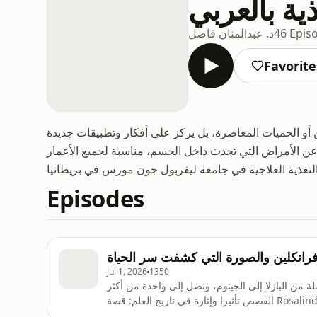
ية بالعربي
46 Epis
د. عبدالمنان فاضل
Favorite
و الحميات المعاصرة، بل يركز على أفكار وتطبيقات جديدة
 عن الأمراض التي تحدث داخل الجسم، مناسبة لجميع الأعمار
Episodes
فرانكلين والصورة التي كشفت سر الحياة
Jul 1, 2026
1350
من البازلا إلى الجينوم، ونصل إلى واحدة من أكثر
القصص تأثيرا وإثارة في تاريخ العلم: قصة Rosalind Franklin، وPhoto 51، واللحظة التي بدأ فيها العالم يفهم شكل
الـ DNA.قبل هذه المرحلة، كان العلماء يعرفون أن الـ DNA يحمل التعليمات الوراثية، لكن السؤال الأكبر بقي بلا جواب: