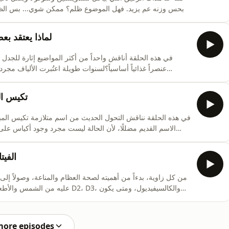
وبحس وزنه عم يزيد. فهل الموضوع ظلم؟ ممكن شوي... بس الظلم 
الشهية، الجينات، الحركة العفوية خلال اليوم، مقاو
لماذا يعتقد بع
في هذه الحلقة أناقش واحداً من أكثر المواضيع إثارة للجدل حال
عنصراً غذائياً أساسياً؟لسنوات طويلة اعتُبرت الألياف م
الألياف قد تستحق أن تُصنف كأول عنصر غذائي أساسي جديد منذ أ
تكيس ال
في هذه الحلقة نناقش التحول الحديث من اسم متلازمة تكيس المباي
الاسم القديم مضللًا، لأن الحالة ليست مجرد وجود أكياس 
يشمل اضطراب الدورة الشهرية، ارتفاع الهرمونات الذكرية
مشكلات الخصوبة، وزيادة بعض المخاطر القلبية والأيضية على المدى الطويل.PCOS Polycystic Ovary Syn
الفيت
عليه من الشمس والأطعمة المختلفة. 
تناول المكملات ضرورياً حقاً. كما نسلط الضوء على الجرع
عن سؤال مهم: هل نقص فيتامين D هو سبب الأمراض أم أنه نتيجة
more episodes