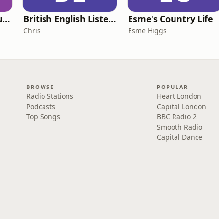
Murder of a Famous Bastard
British English Listening Practice - English Go! Podcast
Esme's Country Life
Chris
Esme Higgs
BROWSE
POPULAR
Radio Stations
Heart London
Podcasts
Capital London
Top Songs
BBC Radio 2
Smooth Radio
Capital Dance