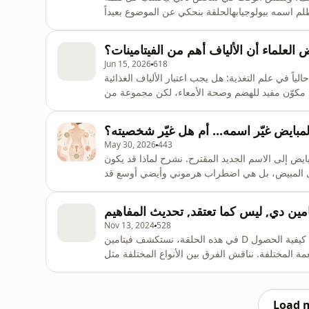
اسمه بيولوجيابهالحلقة بنحكي عن الموضوع بعيداً
عن جلد الذات وبعيداً عن الجملة التقليدية: &#34;كلها إرادة&#34;.الجسم أعقد من هيك بكثير.رح نحكي عن الحرق،
مة الإنسولين، والفرق بين شخص جسمه بصرف طاقة ب
ض العلماء أن الألياف أهم من الفيتامينات؟
Jun 15, 2026
618
ياً في علم التغذية: هل يجب اعتبار الألياف الغذائية
جرد مكوّن مفيد للهضم وصحة الأمعاء، لكن مجموعة من
الباحثين الدوليين اقترحت مؤخراً في مجلة Nature Food أن الوقت قد حان لإعادة النظر في هذا التصنيف، وأن
كثر من 50 عاماً.سنستعرض في هذ
مبايض غيّر اسمه... أم هل غيّر شخصيته؟
May 30, 2026
443
ض إلى الاسم الجديد المقترح. نشرح لماذا قد يكون
على المبيض، بل هي اضطراب هرموني وأيضي أوسع قد
، مقاومة الإنسولين، حب الشباب، زيادة نمو الشعر،
امين دي, ليس كما تعتقد, تحديث المفاهيم
Nov 13, 2024
528
في هذه الحلقة، نستكشف فيتامين D من كل زاوية، بدءاً من أهميته لصحة العظام والمناعة، وصولاً إلى كيفية الحصول
نناقش الفرق بين الأنواع المختلفة مثل D2، D3، والكالسيفيديول، ومتى يكون
ات العالية والمخاطر المحتملة للتسمم بفيتامين D، ونجيب
 لها؟ انضموا إلينا لفهم أ
Load 