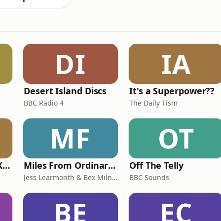
DI
IA
Desert Island Discs
It's a Superpower??
BBC Radio 4
The Daily Tism
MF
OT
Why? with Emma Kennedy
Miles From Ordinary Podcast
Off The Telly
Jess Learmonth & Bex Milnes
BBC Sounds
BE
EC