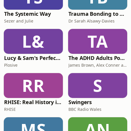
The Systemic Way
Trauma Bonding to Secure Relationship
Sezer and Julie
Dr Sarah Alsawy-Davies
L&
TA
Lucy & Sam's Perfect Brains
The ADHD Adults Podcast
Plosive
James Brown, Alex Conner and Sam Brown
RR
S
RHISE: Real History in Simple English (B2-C1, British)
Swingers
RHISE
BBC Radio Wales
MS
AN