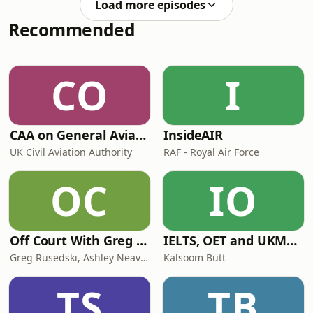
Load more episodes
Recommended
CO
I
CAA on General Aviation
InsideAIR
UK Civil Aviation Authority
RAF - Royal Air Force
OC
IO
Off Court With Greg Rusedski
IELTS, OET and UKMLA PLAB 2 Made Easy Podcast For Medical Professionals
Greg Rusedski, Ashley Neaves and Kevin Palmer
Kalsoom Butt
TS
TB