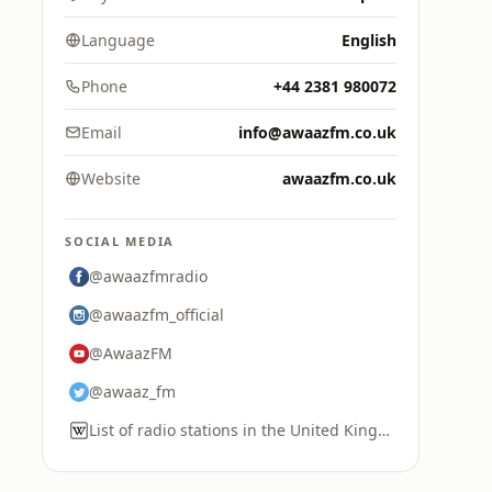
Language
English
Phone
+44 2381 980072
Email
info@awaazfm.co.uk
Website
awaazfm.co.uk
SOCIAL MEDIA
@awaazfmradio
@awaazfm_official
@AwaazFM
@awaaz_fm
List of radio stations in the United Kingdom