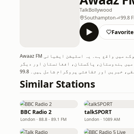
Talk
Bollywood
Southampton
99.8 
Favorite
Awaaz FM ایک کمیونٹی ریڈیو اسٹیشن ہے جو ساؤتھمپٹن، یوکے میں واقع ہے۔ یہ اسٹیشن ایشیائی
 میں ہندوستان، پاکستان، افغانستان اور دیگر
Similar Stations
BBC Radio 2
talkSPORT
London · 88.8 - 89.1 FM
London · 1089 AM