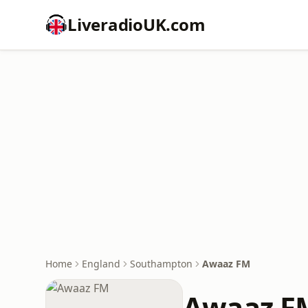
LiveradioUK.com
Home
England
Southampton
Awaaz FM
Awaaz F