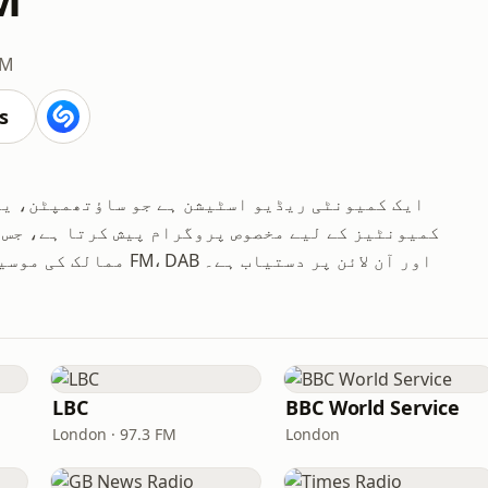
FM
s
کمیونٹیز کے لیے مخصوص پروگرام پیش کرتا ہے، جس
ممالک کی موسیقی، خبریں اور ثقافتی پروگرام شامل ہیں۔ 99.8 FM، DAB اور آن لائن پر دستیاب ہے۔
LBC
BBC World Service
London · 97.3 FM
London