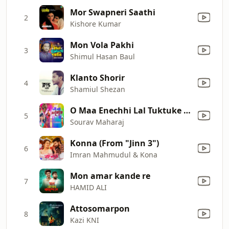
Mor Swapneri Saathi
2
Kishore Kumar
Mon Vola Pakhi
3
Shimul Hasan Baul
Klanto Shorir
4
Shamiul Shezan
O Maa Enechhi Lal Tuktuke Bou
5
Sourav Maharaj
Konna (From "Jinn 3")
6
Imran Mahmudul & Kona
Mon amar kande re
7
HAMID ALI
Attosomarpon
8
Kazi KNI