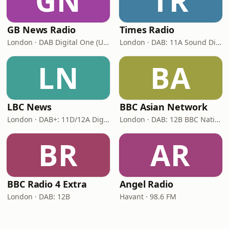
GN
TR
GB News Radio
Times Radio
London · DAB Digital One (UK)
London · DAB: 11A Sound Digital
LN
BA
LBC News
BBC Asian Network
London · DAB+: 11D/12A Digital One
London · DAB: 12B BBC National DAB
BR
AR
BBC Radio 4 Extra
Angel Radio
London · DAB: 12B
Havant · 98.6 FM