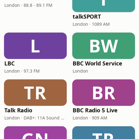
London · 88.8 - 89.1 FM
talkSPORT
London · 1089 AM
L
BW
LBC
BBC World Service
London · 97.3 FM
London
TR
BR
Talk Radio
BBC Radio 5 Live
London · DAB+: 11A Sound Digital
London · 909 AM