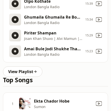
Olpo Kothate
15:39
London Bangla Radio
Ghumaila Ghumaila Re Bondhu | Luipa | Al Amin
15:34
London Bangla Radio
Piriter Shampan
15:29
Jisan Khan Shuvo | Alvi Mamun | Zara Sithy
Amai Bule Jodi Shukhe Thako | আমাই ভুলে জদি সুখে থাকৌ
15:23
London Bangla Radio
View Playlist
Top Songs
Ekta Chador Hobe
1
Sumon