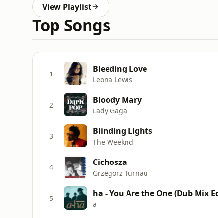
View Playlist
Top Songs
Bleeding Love
1
Leona Lewis
Bloody Mary
2
Lady Gaga
Blinding Lights
3
The Weeknd
Cichosza
4
Grzegorz Turnau
ha - You Are the One (Dub Mix Ed
5
a