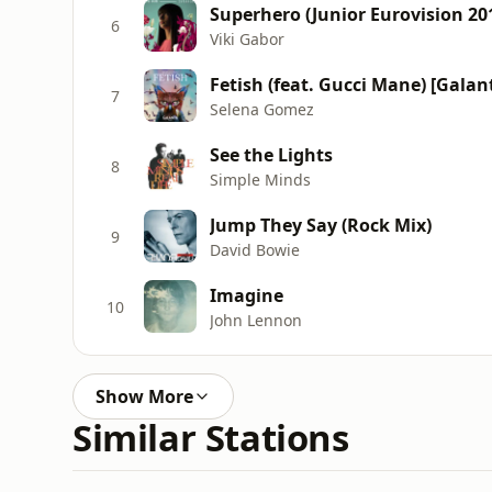
Superhero (Junior Eurovision 20
6
Viki Gabor
Fetish (feat. Gucci Mane) [Galan
7
Selena Gomez
See the Lights
8
Simple Minds
Jump They Say (Rock Mix)
9
David Bowie
Imagine
10
John Lennon
Show More
Similar Stations