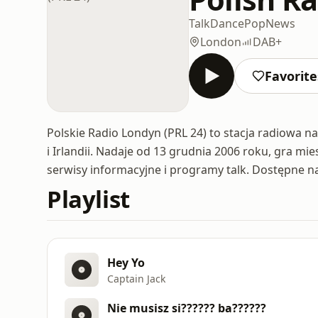
Talk
Dance
Pop
News
London
DAB+
Favorite
Polskie Radio Londyn (PRL 24) to stacja radiowa na
i Irlandii. Nadaje od 13 grudnia 2006 roku, gra mie
serwisy informacyjne i programy talk. Dostępne n
Playlist
Hey Yo
Captain Jack
Nie musisz si?????? ba??????