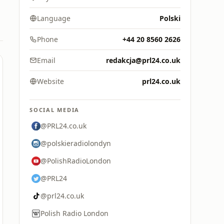
Language
Polski
Phone
+44 20 8560 2626
Email
redakcja@prl24.co.uk
Website
prl24.co.uk
SOCIAL MEDIA
@PRL24.co.uk
@polskieradiolondyn
@PolishRadioLondon
@PRL24
@prl24.co.uk
Polish Radio London