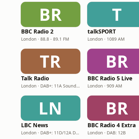
BR
T
BBC Radio 2
talkSPORT
London · 88.8 - 89.1 FM
London · 1089 AM
TR
BR
Talk Radio
BBC Radio 5 Live
London · DAB+: 11A Sound Digital
London · 909 AM
LN
BR
LBC News
BBC Radio 4 Extra
London · DAB+: 11D/12A Digital One
London · DAB: 12B