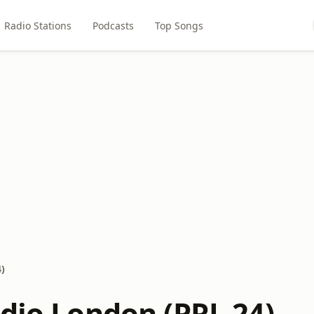
Radio Stations
Podcasts
Top Songs
)
adio London (PRL 24)