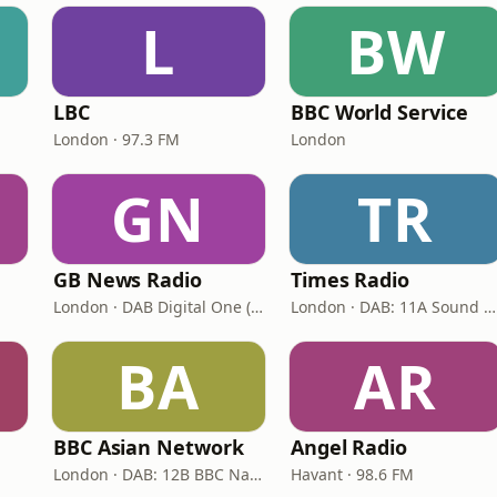
L
BW
LBC
BBC World Service
London · 97.3 FM
London
GN
TR
GB News Radio
Times Radio
London · DAB Digital One (UK)
London · DAB: 11A Sound Digital
BA
AR
BBC Asian Network
Angel Radio
London · DAB: 12B BBC National DAB
Havant · 98.6 FM