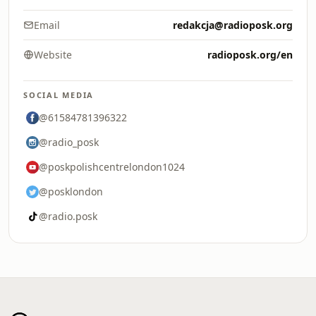
Email
redakcja@radioposk.org
Website
radioposk.org/en
SOCIAL MEDIA
@61584781396322
@radio_posk
@poskpolishcentrelondon1024
@posklondon
@radio.posk