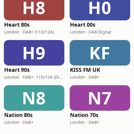
H8
H0
Heart 80s
Heart 00s
London · DAB+ (11D/12A)
London · DAB Digital
H9
KF
Heart 90s
KISS FM UK
London · DAB+: 11D/12A (Digital One)
London · DAB+
N8
N7
Nation 80s
Nation 70s
London · DAB+
London · DAB+