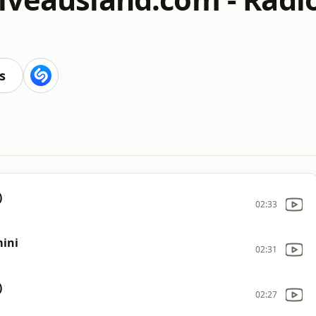
s
)
02:33
mini
02:31
)
02:27