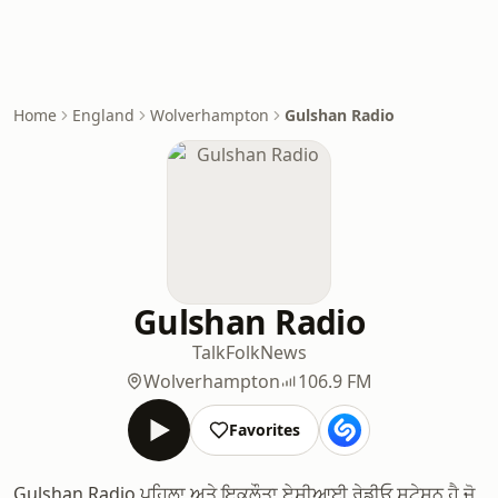
Home
England
Wolverhampton
Gulshan Radio
Gulshan Radio
Talk
Folk
News
Wolverhampton
106.9 FM
Favorites
Gulshan Radio ਪਹਿਲਾ ਅਤੇ ਇਕਲੌਤਾ ਏਸ਼ੀਆਈ ਰੇਡੀਓ ਸਟੇਸ਼ਨ ਹੈ ਜੋ